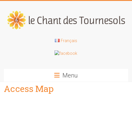
Skip
to
content
Le
Français
Chant
des
Tournesols
Menu
Access Map
Gîte
de
groupe
dans
le
Tarn
à